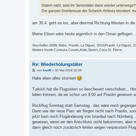
Ostern naht, seid ihr Serientäter dann wieder unterwegs?
Die ganzen Drehkreuze der Scheich-Airlines blockiert. ma
am 30.4. geht es los, aber diesmal Richtung Westen in die
Meine Eltern wäre heute eigentlich in den Oman geflogen...
Seychellen 2008( Mahe, Praslin, La Digue), 2010(Praslin, La Digue), 2
Weitere Inseln:Curieuse,Cousin,Aride,Sisters,Coco,St. Pierre.
Re: Wiederholungstäter
B
von
knuffi
»
30 Mai 2026 10:36
e
i
Habe eben alles storniert
t
r
a
Turkish hat die Flugzeiten so bescheuert verschoben... Hi
g
leben können, da wir schon um 9.00 auf Praslin gewesen 
Rückflug Sonntag statt Samstag...das wäre noch gegange
Dann war der neue Plan: wir fliegen nicht nach Praslin, sond
jetzt kam noch Flugänderung von Istanbul nach Nürnberg...
gewesen, wenn wir den Anschluss nicht bekommen, aber m
dann gleich noch zusätzlich fehlen wegen verpasstem Flu