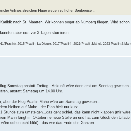
nche Airlines streichen Flüge wegen zu hoher Spritpreise ...
 Karibik nach St. Maarten. Wir können sogar ab Nürnberg fliegen. Wird schon
konnten aber erst vor 3 Tagen stornieren.
011(Praslin), 2015(Praslin, La Digue), 2017(Praslin), 2021(Praslin,Mahe), 2023 Praslin & Ma
nflug Samstag anstatt Freitag...Ankunft wäre dann erst am Sonntag gewesen -
wären, anstatt Samstag um 14.00 Uhr.
n, aber der Flug Praslin-Mahe wäre am Samstag gewesen...
ern bleiben auf Mahe...der Plan hielt nur kurz....
1 Stunde zum umsteigen...das geht schief, das kann nicht klappen (mir wäre 
ein Mann fängt im Oktober ne neue Stelle an und hat zum Glück den Urlau
g wäre schon echt blöd) - das war das Ende des Ganzen.