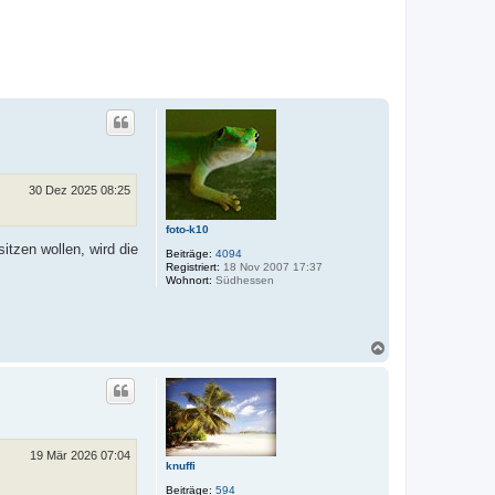
30 Dez 2025 08:25
foto-k10
tzen wollen, wird die
Beiträge:
4094
Registriert:
18 Nov 2007 17:37
Wohnort:
Südhessen
N
a
c
h
o
b
e
n
19 Mär 2026 07:04
knuffi
Beiträge:
594