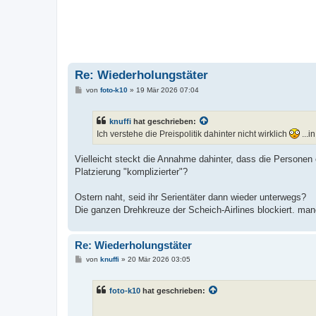
Re: Wiederholungstäter
B
von
foto-k10
»
19 Mär 2026 07:04
e
i
t
knuffi
hat geschrieben:
r
a
Ich verstehe die Preispolitik dahinter nicht wirklich
...i
g
Vielleicht steckt die Annahme dahinter, dass die Persone
Platzierung "komplizierter"?
Ostern naht, seid ihr Serientäter dann wieder unterwegs?
Die ganzen Drehkreuze der Scheich-Airlines blockiert. manc
Re: Wiederholungstäter
B
von
knuffi
»
20 Mär 2026 03:05
e
i
t
foto-k10
hat geschrieben:
r
a
g