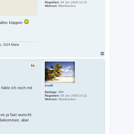
Registriert:
09 Jan 2008 10:22
Wohnort:
Mittelfranken
 alles klappen
he, 2024 Mahe
N
a
c
h
o
b
e
n
knuffi
 hätte ich noch mit
Beiträge:
594
Registriert:
09 Jan 2008 10:22
Wohnort:
Mittelfranken
es ja fast wurscht
b bekommen, aber