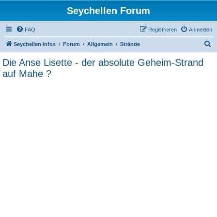
Seychellen Forum
FAQ
Registrieren
Anmelden
S
Seychellen Infos
Forum
Allgemein
Strände
u
Die Anse Lisette - der absolute Geheim-Strand
c
auf Mahe ?
h
e