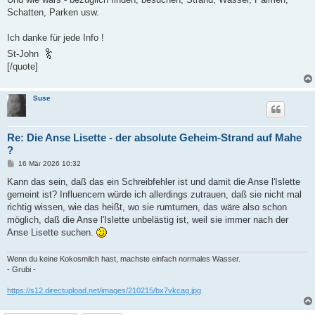
Schatten, Parken usw.
Ich danke für jede Info !
St-John
[/quote]
Suse
Re: Die Anse Lisette - der absolute Geheim-Strand auf Mahe
?
B
16 Mär 2026 10:32
e
i
Kann das sein, daß das ein Schreibfehler ist und damit die Anse l'Islette
t
gemeint ist? Influencern würde ich allerdings zutrauen, daß sie nicht mal
r
a
richtig wissen, wie das heißt, wo sie rumturnen, das wäre also schon
g
möglich, daß die Anse l'Islette unbelästig ist, weil sie immer nach der
Anse Lisette suchen.
Wenn du keine Kokosmilch hast, machste einfach normales Wasser.
- Grubi -
https://s12.directupload.net/images/210215/bx7vkcag.jpg