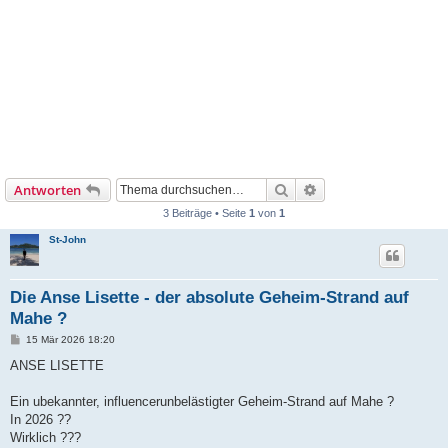
Suche
Erweiterte Suche
Antworten
3 Beiträge • Seite
1
von
1
St-John
Die Anse Lisette - der absolute Geheim-Strand auf
Mahe ?
B
15 Mär 2026 18:20
e
i
ANSE LISETTE
t
r
a
Ein ubekannter, influencerunbelästigter Geheim-Strand auf Mahe ?
g
In 2026 ??
Wirklich ???