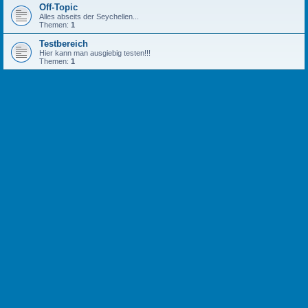
Off-Topic
Alles abseits der Seychellen...
Themen:
1
Testbereich
Hier kann man ausgiebig testen!!!
Themen:
1