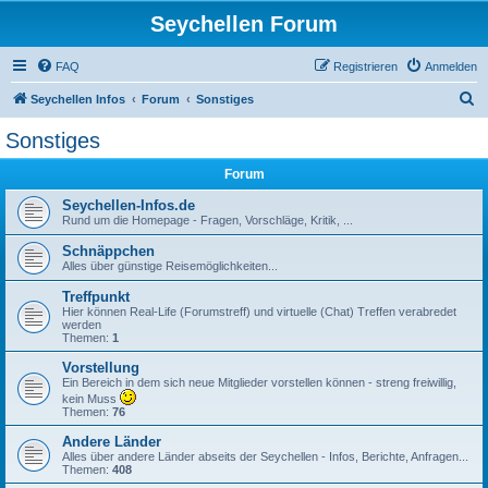
Seychellen Forum
FAQ
Registrieren
Anmelden
S
Seychellen Infos
Forum
Sonstiges
u
Sonstiges
c
Forum
h
e
Seychellen-Infos.de
Rund um die Homepage - Fragen, Vorschläge, Kritik, ...
Schnäppchen
Alles über günstige Reisemöglichkeiten...
Treffpunkt
Hier können Real-Life (Forumstreff) und virtuelle (Chat) Treffen verabredet
werden
Themen:
1
Vorstellung
Ein Bereich in dem sich neue Mitglieder vorstellen können - streng freiwillig,
kein Muss
Themen:
76
Andere Länder
Alles über andere Länder abseits der Seychellen - Infos, Berichte, Anfragen...
Themen:
408