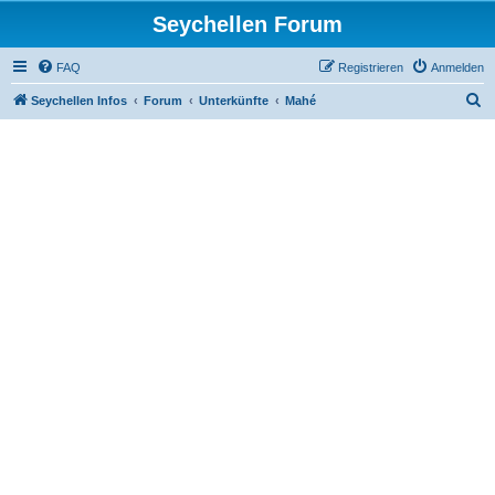
Seychellen Forum
FAQ
Registrieren
Anmelden
S
Seychellen Infos
Forum
Unterkünfte
Mahé
u
c
h
e