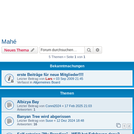
Mahé
Suche
Erweiterte Suche
Neues Thema
5 Themen • Seite
1
von
1
Bekanntmachungen
erste Beiträge für neue Mitglieder!!!!
Letzter Beitrag von
Lars
«
03 Sep 2009 21:45
Verfasst in
Allgemeines Board
Themen
Albizya Bay
Letzter Beitrag von
Conni2024
«
17 Feb 2025 21:03
Antworten:
1
Banyan Tree wird abgerissen
Letzter Beitrag von
Suse
«
12 Dez 2024 18:48
Antworten:
16
1
2