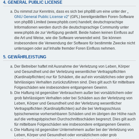
4. GENERAL PUBLIC LICENSE
Du nimmst zur Kenntnis, dass es sich bei phpBB um eine unter der „
GNU General Public License v2
“ (GPL) bereitgestellten Foren-Software
von phpBB Limited (www.phpbb.com) handelt; deutschsprachige
Informationen werden durch die deutschsprachige Community unter
www.phpbb.de zur Verfügung gestellt. Beide haben keinen Einfluss auf
die Art und Weise, wie die Software verwendet wird. Sie können
insbesondere die Verwendung der Software für bestimmte Zwecke nicht
untersagen oder auf Inhalte fremder Foren Einfluss nehmen.
5. GEWÄHRLEISTUNG
Der Betreiber haftet mit Ausnahme der Verletzung von Leben, Körper
und Gesundheit und der Verletzung wesentlicher Vertragspflichten
(Kardinalpflichten) nur für Schäden, die auf ein vorsätzliches oder grob
fahrlässiges Verhalten zurückzuführen sind. Dies gilt auch für mittelbare
Folgeschäden wie insbesondere entgangenen Gewinn.
Die Haftung ist gegenüber Verbrauchern außer bei vorsätzlichem oder
grob fahrlässigem Verhalten oder bei Schäden aus der Verletzung von
Leben, Körper und Gesundheit und der Verletzung wesentlicher
Vertragspflichten (Kardinalpflichten) auf die bei Vertragsschluss
typischerweise vorhersehbaren Schäden und im übrigen der Höhe nach
auf die vertragstypischen Durchschnittsschäden begrenzt. Dies gilt auch
für mittelbare Folgeschäden wie insbesondere entgangenen Gewinn.
Die Haftung ist gegenüber Unternehmern außer bei der Verletzung von
Leben, Körper und Gesundheit oder vorsätzlichem oder grob