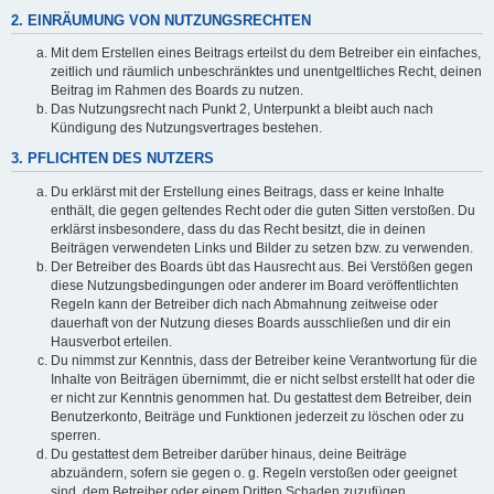
2. EINRÄUMUNG VON NUTZUNGSRECHTEN
Mit dem Erstellen eines Beitrags erteilst du dem Betreiber ein einfaches,
zeitlich und räumlich unbeschränktes und unentgeltliches Recht, deinen
Beitrag im Rahmen des Boards zu nutzen.
Das Nutzungsrecht nach Punkt 2, Unterpunkt a bleibt auch nach
Kündigung des Nutzungsvertrages bestehen.
3. PFLICHTEN DES NUTZERS
Du erklärst mit der Erstellung eines Beitrags, dass er keine Inhalte
enthält, die gegen geltendes Recht oder die guten Sitten verstoßen. Du
erklärst insbesondere, dass du das Recht besitzt, die in deinen
Beiträgen verwendeten Links und Bilder zu setzen bzw. zu verwenden.
Der Betreiber des Boards übt das Hausrecht aus. Bei Verstößen gegen
diese Nutzungsbedingungen oder anderer im Board veröffentlichten
Regeln kann der Betreiber dich nach Abmahnung zeitweise oder
dauerhaft von der Nutzung dieses Boards ausschließen und dir ein
Hausverbot erteilen.
Du nimmst zur Kenntnis, dass der Betreiber keine Verantwortung für die
Inhalte von Beiträgen übernimmt, die er nicht selbst erstellt hat oder die
er nicht zur Kenntnis genommen hat. Du gestattest dem Betreiber, dein
Benutzerkonto, Beiträge und Funktionen jederzeit zu löschen oder zu
sperren.
Du gestattest dem Betreiber darüber hinaus, deine Beiträge
abzuändern, sofern sie gegen o. g. Regeln verstoßen oder geeignet
sind, dem Betreiber oder einem Dritten Schaden zuzufügen.