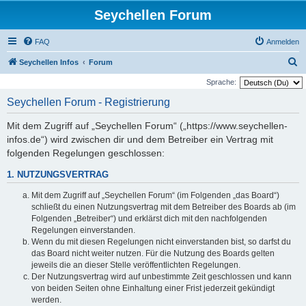
Seychellen Forum
FAQ
Anmelden
S
Seychellen Infos
Forum
u
Sprache:
c
Seychellen Forum - Registrierung
h
Mit dem Zugriff auf „Seychellen Forum“ („https://www.seychellen-
e
infos.de“) wird zwischen dir und dem Betreiber ein Vertrag mit
folgenden Regelungen geschlossen:
1. NUTZUNGSVERTRAG
Mit dem Zugriff auf „Seychellen Forum“ (im Folgenden „das Board“)
schließt du einen Nutzungsvertrag mit dem Betreiber des Boards ab (im
Folgenden „Betreiber“) und erklärst dich mit den nachfolgenden
Regelungen einverstanden.
Wenn du mit diesen Regelungen nicht einverstanden bist, so darfst du
das Board nicht weiter nutzen. Für die Nutzung des Boards gelten
jeweils die an dieser Stelle veröffentlichten Regelungen.
Der Nutzungsvertrag wird auf unbestimmte Zeit geschlossen und kann
von beiden Seiten ohne Einhaltung einer Frist jederzeit gekündigt
werden.