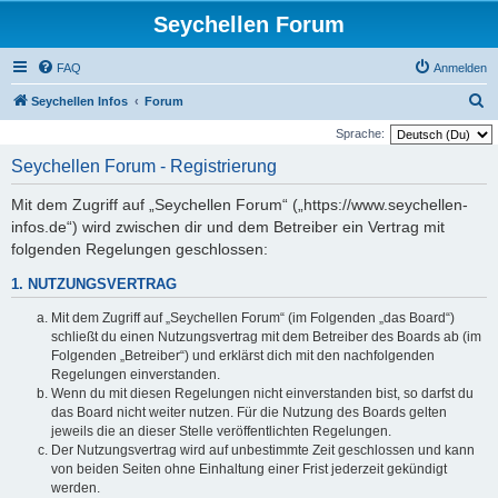
Seychellen Forum
FAQ
Anmelden
S
Seychellen Infos
Forum
u
Sprache:
c
Seychellen Forum - Registrierung
h
Mit dem Zugriff auf „Seychellen Forum“ („https://www.seychellen-
e
infos.de“) wird zwischen dir und dem Betreiber ein Vertrag mit
folgenden Regelungen geschlossen:
1. NUTZUNGSVERTRAG
Mit dem Zugriff auf „Seychellen Forum“ (im Folgenden „das Board“)
schließt du einen Nutzungsvertrag mit dem Betreiber des Boards ab (im
Folgenden „Betreiber“) und erklärst dich mit den nachfolgenden
Regelungen einverstanden.
Wenn du mit diesen Regelungen nicht einverstanden bist, so darfst du
das Board nicht weiter nutzen. Für die Nutzung des Boards gelten
jeweils die an dieser Stelle veröffentlichten Regelungen.
Der Nutzungsvertrag wird auf unbestimmte Zeit geschlossen und kann
von beiden Seiten ohne Einhaltung einer Frist jederzeit gekündigt
werden.