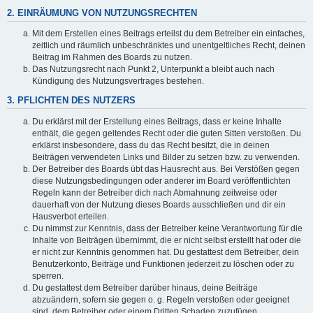
2. EINRÄUMUNG VON NUTZUNGSRECHTEN
Mit dem Erstellen eines Beitrags erteilst du dem Betreiber ein einfaches,
zeitlich und räumlich unbeschränktes und unentgeltliches Recht, deinen
Beitrag im Rahmen des Boards zu nutzen.
Das Nutzungsrecht nach Punkt 2, Unterpunkt a bleibt auch nach
Kündigung des Nutzungsvertrages bestehen.
3. PFLICHTEN DES NUTZERS
Du erklärst mit der Erstellung eines Beitrags, dass er keine Inhalte
enthält, die gegen geltendes Recht oder die guten Sitten verstoßen. Du
erklärst insbesondere, dass du das Recht besitzt, die in deinen
Beiträgen verwendeten Links und Bilder zu setzen bzw. zu verwenden.
Der Betreiber des Boards übt das Hausrecht aus. Bei Verstößen gegen
diese Nutzungsbedingungen oder anderer im Board veröffentlichten
Regeln kann der Betreiber dich nach Abmahnung zeitweise oder
dauerhaft von der Nutzung dieses Boards ausschließen und dir ein
Hausverbot erteilen.
Du nimmst zur Kenntnis, dass der Betreiber keine Verantwortung für die
Inhalte von Beiträgen übernimmt, die er nicht selbst erstellt hat oder die
er nicht zur Kenntnis genommen hat. Du gestattest dem Betreiber, dein
Benutzerkonto, Beiträge und Funktionen jederzeit zu löschen oder zu
sperren.
Du gestattest dem Betreiber darüber hinaus, deine Beiträge
abzuändern, sofern sie gegen o. g. Regeln verstoßen oder geeignet
sind, dem Betreiber oder einem Dritten Schaden zuzufügen.