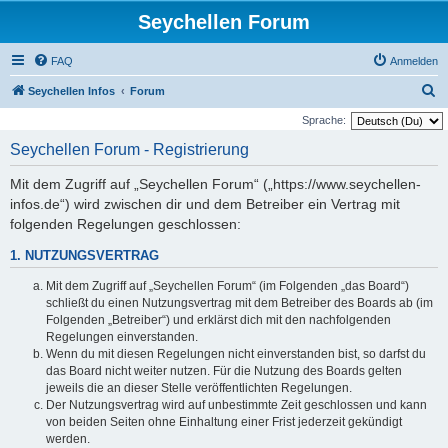
Seychellen Forum
FAQ
Anmelden
S
Seychellen Infos
Forum
u
Sprache:
c
Seychellen Forum - Registrierung
h
Mit dem Zugriff auf „Seychellen Forum“ („https://www.seychellen-
e
infos.de“) wird zwischen dir und dem Betreiber ein Vertrag mit
folgenden Regelungen geschlossen:
1. NUTZUNGSVERTRAG
Mit dem Zugriff auf „Seychellen Forum“ (im Folgenden „das Board“)
schließt du einen Nutzungsvertrag mit dem Betreiber des Boards ab (im
Folgenden „Betreiber“) und erklärst dich mit den nachfolgenden
Regelungen einverstanden.
Wenn du mit diesen Regelungen nicht einverstanden bist, so darfst du
das Board nicht weiter nutzen. Für die Nutzung des Boards gelten
jeweils die an dieser Stelle veröffentlichten Regelungen.
Der Nutzungsvertrag wird auf unbestimmte Zeit geschlossen und kann
von beiden Seiten ohne Einhaltung einer Frist jederzeit gekündigt
werden.