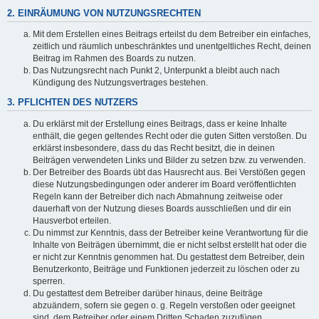
2. EINRÄUMUNG VON NUTZUNGSRECHTEN
Mit dem Erstellen eines Beitrags erteilst du dem Betreiber ein einfaches,
zeitlich und räumlich unbeschränktes und unentgeltliches Recht, deinen
Beitrag im Rahmen des Boards zu nutzen.
Das Nutzungsrecht nach Punkt 2, Unterpunkt a bleibt auch nach
Kündigung des Nutzungsvertrages bestehen.
3. PFLICHTEN DES NUTZERS
Du erklärst mit der Erstellung eines Beitrags, dass er keine Inhalte
enthält, die gegen geltendes Recht oder die guten Sitten verstoßen. Du
erklärst insbesondere, dass du das Recht besitzt, die in deinen
Beiträgen verwendeten Links und Bilder zu setzen bzw. zu verwenden.
Der Betreiber des Boards übt das Hausrecht aus. Bei Verstößen gegen
diese Nutzungsbedingungen oder anderer im Board veröffentlichten
Regeln kann der Betreiber dich nach Abmahnung zeitweise oder
dauerhaft von der Nutzung dieses Boards ausschließen und dir ein
Hausverbot erteilen.
Du nimmst zur Kenntnis, dass der Betreiber keine Verantwortung für die
Inhalte von Beiträgen übernimmt, die er nicht selbst erstellt hat oder die
er nicht zur Kenntnis genommen hat. Du gestattest dem Betreiber, dein
Benutzerkonto, Beiträge und Funktionen jederzeit zu löschen oder zu
sperren.
Du gestattest dem Betreiber darüber hinaus, deine Beiträge
abzuändern, sofern sie gegen o. g. Regeln verstoßen oder geeignet
sind, dem Betreiber oder einem Dritten Schaden zuzufügen.