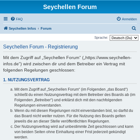
Seychellen Forum
FAQ
Anmelden
S
Seychellen Infos
Forum
u
Sprache:
c
Seychellen Forum - Registrierung
h
Mit dem Zugriff auf „Seychellen Forum“ („https://www.seychellen-
e
infos.de“) wird zwischen dir und dem Betreiber ein Vertrag mit
folgenden Regelungen geschlossen:
1. NUTZUNGSVERTRAG
Mit dem Zugriff auf „Seychellen Forum“ (im Folgenden „das Board“)
schließt du einen Nutzungsvertrag mit dem Betreiber des Boards ab (im
Folgenden „Betreiber“) und erklärst dich mit den nachfolgenden
Regelungen einverstanden.
Wenn du mit diesen Regelungen nicht einverstanden bist, so darfst du
das Board nicht weiter nutzen. Für die Nutzung des Boards gelten
jeweils die an dieser Stelle veröffentlichten Regelungen.
Der Nutzungsvertrag wird auf unbestimmte Zeit geschlossen und kann
von beiden Seiten ohne Einhaltung einer Frist jederzeit gekündigt
werden.