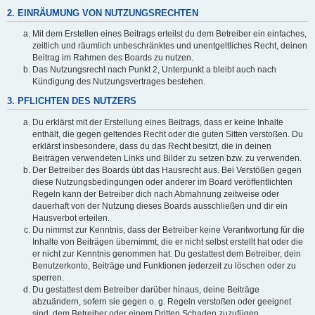
2. EINRÄUMUNG VON NUTZUNGSRECHTEN
Mit dem Erstellen eines Beitrags erteilst du dem Betreiber ein einfaches,
zeitlich und räumlich unbeschränktes und unentgeltliches Recht, deinen
Beitrag im Rahmen des Boards zu nutzen.
Das Nutzungsrecht nach Punkt 2, Unterpunkt a bleibt auch nach
Kündigung des Nutzungsvertrages bestehen.
3. PFLICHTEN DES NUTZERS
Du erklärst mit der Erstellung eines Beitrags, dass er keine Inhalte
enthält, die gegen geltendes Recht oder die guten Sitten verstoßen. Du
erklärst insbesondere, dass du das Recht besitzt, die in deinen
Beiträgen verwendeten Links und Bilder zu setzen bzw. zu verwenden.
Der Betreiber des Boards übt das Hausrecht aus. Bei Verstößen gegen
diese Nutzungsbedingungen oder anderer im Board veröffentlichten
Regeln kann der Betreiber dich nach Abmahnung zeitweise oder
dauerhaft von der Nutzung dieses Boards ausschließen und dir ein
Hausverbot erteilen.
Du nimmst zur Kenntnis, dass der Betreiber keine Verantwortung für die
Inhalte von Beiträgen übernimmt, die er nicht selbst erstellt hat oder die
er nicht zur Kenntnis genommen hat. Du gestattest dem Betreiber, dein
Benutzerkonto, Beiträge und Funktionen jederzeit zu löschen oder zu
sperren.
Du gestattest dem Betreiber darüber hinaus, deine Beiträge
abzuändern, sofern sie gegen o. g. Regeln verstoßen oder geeignet
sind, dem Betreiber oder einem Dritten Schaden zuzufügen.