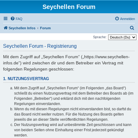
Seychellen Forum
FAQ
Anmelden
S
Seychellen Infos
Forum
u
Sprache:
c
Seychellen Forum - Registrierung
h
Mit dem Zugriff auf „Seychellen Forum“ („https://www.seychellen-
e
infos.de“) wird zwischen dir und dem Betreiber ein Vertrag mit
folgenden Regelungen geschlossen:
1. NUTZUNGSVERTRAG
Mit dem Zugriff auf „Seychellen Forum“ (im Folgenden „das Board“)
schließt du einen Nutzungsvertrag mit dem Betreiber des Boards ab (im
Folgenden „Betreiber“) und erklärst dich mit den nachfolgenden
Regelungen einverstanden.
Wenn du mit diesen Regelungen nicht einverstanden bist, so darfst du
das Board nicht weiter nutzen. Für die Nutzung des Boards gelten
jeweils die an dieser Stelle veröffentlichten Regelungen.
Der Nutzungsvertrag wird auf unbestimmte Zeit geschlossen und kann
von beiden Seiten ohne Einhaltung einer Frist jederzeit gekündigt
werden.