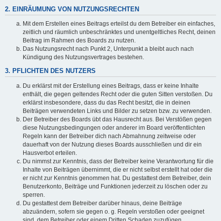
2. EINRÄUMUNG VON NUTZUNGSRECHTEN
Mit dem Erstellen eines Beitrags erteilst du dem Betreiber ein einfaches,
zeitlich und räumlich unbeschränktes und unentgeltliches Recht, deinen
Beitrag im Rahmen des Boards zu nutzen.
Das Nutzungsrecht nach Punkt 2, Unterpunkt a bleibt auch nach
Kündigung des Nutzungsvertrages bestehen.
3. PFLICHTEN DES NUTZERS
Du erklärst mit der Erstellung eines Beitrags, dass er keine Inhalte
enthält, die gegen geltendes Recht oder die guten Sitten verstoßen. Du
erklärst insbesondere, dass du das Recht besitzt, die in deinen
Beiträgen verwendeten Links und Bilder zu setzen bzw. zu verwenden.
Der Betreiber des Boards übt das Hausrecht aus. Bei Verstößen gegen
diese Nutzungsbedingungen oder anderer im Board veröffentlichten
Regeln kann der Betreiber dich nach Abmahnung zeitweise oder
dauerhaft von der Nutzung dieses Boards ausschließen und dir ein
Hausverbot erteilen.
Du nimmst zur Kenntnis, dass der Betreiber keine Verantwortung für die
Inhalte von Beiträgen übernimmt, die er nicht selbst erstellt hat oder die
er nicht zur Kenntnis genommen hat. Du gestattest dem Betreiber, dein
Benutzerkonto, Beiträge und Funktionen jederzeit zu löschen oder zu
sperren.
Du gestattest dem Betreiber darüber hinaus, deine Beiträge
abzuändern, sofern sie gegen o. g. Regeln verstoßen oder geeignet
sind, dem Betreiber oder einem Dritten Schaden zuzufügen.