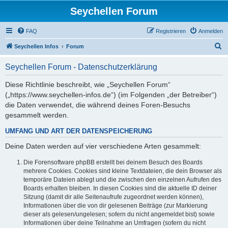
Seychellen Forum
FAQ
Registrieren
Anmelden
S
Seychellen Infos
Forum
u
Seychellen Forum - Datenschutzerklärung
c
h
Diese Richtlinie beschreibt, wie „Seychellen Forum“
(„https://www.seychellen-infos.de“) (im Folgenden „der Betreiber“)
e
die Daten verwendet, die während deines Foren-Besuchs
gesammelt werden.
UMFANG UND ART DER DATENSPEICHERUNG
Deine Daten werden auf vier verschiedene Arten gesammelt:
Die Forensoftware phpBB erstellt bei deinem Besuch des Boards
mehrere Cookies. Cookies sind kleine Textdateien, die dein Browser als
temporäre Dateien ablegt und die zwischen den einzelnen Aufrufen des
Boards erhalten bleiben. In diesen Cookies sind die aktuelle ID deiner
Sitzung (damit dir alle Seitenaufrufe zugeordnet werden können),
Informationen über die von dir gelesenen Beiträge (zur Markierung
dieser als gelesen/ungelesen; sofern du nicht angemeldet bist) sowie
Informationen über deine Teilnahme an Umfragen (sofern du nicht