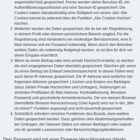
angemeldet bist) gespeichert. Ferner werden deine Benutzer-ID, ein
Authentifizierungsschlüssel und eine Session-ID gespeichert. Die
Cookies haben standardmäßig eine Gültigkeit von einem Jahr. Alle
Cookies kannst du jederzeit über die Funktion „Alle Cookies löschen“
löschen.
Weiterhin werden die Daten gespeichert, die du bei der Registrierung,
in deinem Profil oder deinem persönlichem Bereich angibst. Für die
Registrierung sind mindestens ein eindeutiger Benutzername, eine E-
Mail-Adresse und ein Passwort notwendig. Wenn durch den Betreiber
weitere Daten als notwendig festgelegt wurden, so ist dies für dich vor
deren Eingabe ersichtlich.
Wenn du einen Beitrag oder eine private Nachricht erstellst, so werden
die dort eingegebenen Daten ebenfalls gespeichert. Gleiches gilt, wenn
du einen Beitrag als Entwurf zwischenspeicherst. In diesen Fällen wird
auch deine IP-Adresse gespeichert. Die IP-Adresse wird weiterhin bei
folgenden Aktionen gespeichert: Löschen und Ändern von Beiträgen
(dazu zählen Private Nachrichten und Umfragen), Änderungen an
zentralen Profildaten (E-Mail-Adresse, Kontoaktivierung, Benutzer-
Passwort) und gescheiterte Anmeldeversuche. Die von deinem Browser
übermittelte Browser-Kennzeichnung (User Agent) wird nur in der „Wer
ist online?“-Funktion angezeigt und nicht dauerhaft gespeichert.
Schließlich erfordern einzelne Funktionen des Boards, dass weitere
Daten gespeichert werden. Dazu gehören dein Abstimmungsverhalten
bei Umfragen, der Gelesen-Status von deinen Beiträgen oder explizit
von dir gesetzte Lesezeichen oder Benachrichtigungsfunktionen.
Dein Passwort wird mit einer Einwege-Verschlüsselung (Hash)