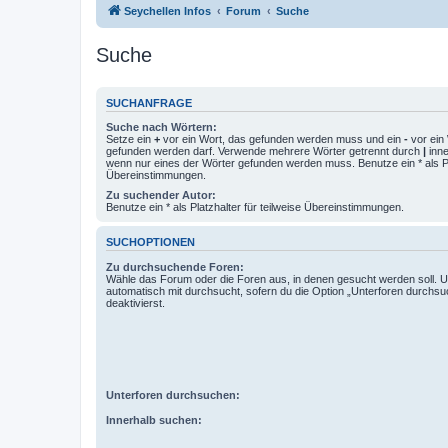
Seychellen Infos
Forum
Suche
Suche
SUCHANFRAGE
Suche nach Wörtern:
Setze ein
+
vor ein Wort, das gefunden werden muss und ein
-
vor ein 
gefunden werden darf. Verwende mehrere Wörter getrennt durch
|
inne
wenn nur eines der Wörter gefunden werden muss. Benutze ein * als Pla
Übereinstimmungen.
Zu suchender Autor:
Benutze ein * als Platzhalter für teilweise Übereinstimmungen.
SUCHOPTIONEN
Zu durchsuchende Foren:
Wähle das Forum oder die Foren aus, in denen gesucht werden soll. 
automatisch mit durchsucht, sofern du die Option „Unterforen durchsu
deaktivierst.
Unterforen durchsuchen:
Innerhalb suchen: