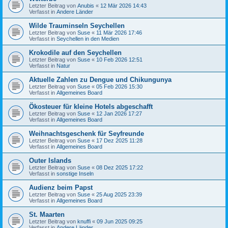
Letzter Beitrag von
Anubis
«
12 Mär 2026 14:43
Verfasst in
Andere Länder
Wilde Trauminseln Seychellen
Letzter Beitrag von
Suse
«
11 Mär 2026 17:46
Verfasst in
Seychellen in den Medien
Krokodile auf den Seychellen
Letzter Beitrag von
Suse
«
10 Feb 2026 12:51
Verfasst in
Natur
Aktuelle Zahlen zu Dengue und Chikungunya
Letzter Beitrag von
Suse
«
05 Feb 2026 15:30
Verfasst in
Allgemeines Board
Ökosteuer für kleine Hotels abgeschafft
Letzter Beitrag von
Suse
«
12 Jan 2026 17:27
Verfasst in
Allgemeines Board
Weihnachtsgeschenk für Seyfreunde
Letzter Beitrag von
Suse
«
17 Dez 2025 11:28
Verfasst in
Allgemeines Board
Outer Islands
Letzter Beitrag von
Suse
«
08 Dez 2025 17:22
Verfasst in
sonstige Inseln
Audienz beim Papst
Letzter Beitrag von
Suse
«
25 Aug 2025 23:39
Verfasst in
Allgemeines Board
St. Maarten
Letzter Beitrag von
knuffi
«
09 Jun 2025 09:25
Verfasst in
Andere Länder