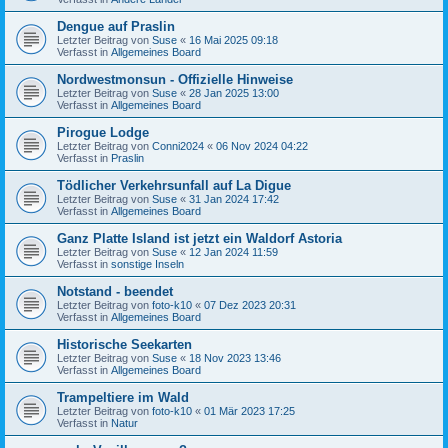
Dengue auf Praslin
Letzter Beitrag von
Suse
«
16 Mai 2025 09:18
Verfasst in
Allgemeines Board
Nordwestmonsun - Offizielle Hinweise
Letzter Beitrag von
Suse
«
28 Jan 2025 13:00
Verfasst in
Allgemeines Board
Pirogue Lodge
Letzter Beitrag von
Conni2024
«
06 Nov 2024 04:22
Verfasst in
Praslin
Tödlicher Verkehrsunfall auf La Digue
Letzter Beitrag von
Suse
«
31 Jan 2024 17:42
Verfasst in
Allgemeines Board
Ganz Platte Island ist jetzt ein Waldorf Astoria
Letzter Beitrag von
Suse
«
12 Jan 2024 11:59
Verfasst in
sonstige Inseln
Notstand - beendet
Letzter Beitrag von
foto-k10
«
07 Dez 2023 20:31
Verfasst in
Allgemeines Board
Historische Seekarten
Letzter Beitrag von
Suse
«
18 Nov 2023 13:46
Verfasst in
Allgemeines Board
Trampeltiere im Wald
Letzter Beitrag von
foto-k10
«
01 Mär 2023 17:25
Verfasst in
Natur