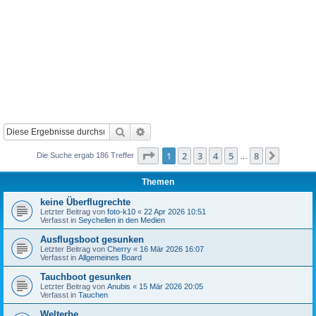
Suche
Erweiterte Suche
Seite
1
von
8
1
2
3
4
5
8
Nächst
Die Suche ergab 186 Treffer
…
Themen
keine Überflugrechte
Letzter Beitrag von
foto-k10
«
22 Apr 2026 10:51
Verfasst in
Seychellen in den Medien
Ausflugsboot gesunken
Letzter Beitrag von
Cherry
«
16 Mär 2026 16:07
Verfasst in
Allgemeines Board
Tauchboot gesunken
Letzter Beitrag von
Anubis
«
15 Mär 2026 20:05
Verfasst in
Tauchen
Welterbe