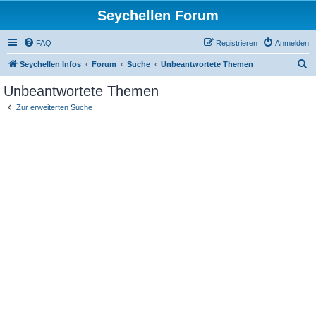
Seychellen Forum
FAQ
Registrieren
Anmelden
S
Seychellen Infos
Forum
Suche
Unbeantwortete Themen
u
Unbeantwortete Themen
c
Zur erweiterten Suche
h
e