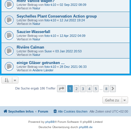
mehr Vanille wagen?
Letzter Beitrag von
foto-k10
«
02 Sep 2022 08:09
Verfasst in
Natur
Seychelles Plant Conservation Action group
Letzter Beitrag von
foto-k10
«
12 Jul 2022 19:24
Verfasst in
Natur
Sauzier-Wasserfall
Letzter Beitrag von
foto-k10
«
12 Apr 2022 04:09
Verfasst in
Natur
Rivière Caïman
Letzter Beitrag von
Suse
«
03 Jan 2022 20:53
Verfasst in
Natur
einige Gläser getrunken ...
Letzter Beitrag von
foto-k10
«
28 Dez 2021 06:33
Verfasst in
Andere Länder
Seite
1
von
8
1
2
3
4
5
8
Nächst
Die Suche ergab 186 Treffer
…
Gehe zu
Seychellen Infos
Forum
Alle Cookies löschen
Alle Zeiten sind
UTC+02:00
Powered by
phpBB
® Forum Software © phpBB Limited
Deutsche Übersetzung durch
phpBB.de