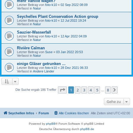
mehr Vanille wagen?
Letzter Beitrag von
foto-k10
«
02 Sep 2022 08:09
Verfasst in
Natur
Seychelles Plant Conservation Action group
Letzter Beitrag von
foto-k10
«
12 Jul 2022 19:24
Verfasst in
Natur
Sauzier-Wasserfall
Letzter Beitrag von
foto-k10
«
12 Apr 2022 04:09
Verfasst in
Natur
Rivière Caïman
Letzter Beitrag von
Suse
«
03 Jan 2022 20:53
Verfasst in
Natur
einige Gläser getrunken ...
Letzter Beitrag von
foto-k10
«
28 Dez 2021 06:33
Verfasst in
Andere Länder
Seite
1
von
8
1
2
3
4
5
8
Nächst
Die Suche ergab 186 Treffer
…
Gehe zu
Seychellen Infos
Forum
Alle Cookies löschen
Alle Zeiten sind
UTC+02:00
Powered by
phpBB
® Forum Software © phpBB Limited
Deutsche Übersetzung durch
phpBB.de