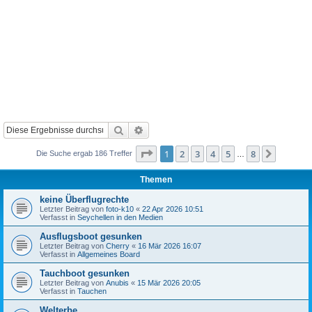
Suche
Erweiterte Suche
Seite
1
von
8
1
2
3
4
5
8
Nächst
Die Suche ergab 186 Treffer
…
Themen
keine Überflugrechte
Letzter Beitrag von
foto-k10
«
22 Apr 2026 10:51
Verfasst in
Seychellen in den Medien
Ausflugsboot gesunken
Letzter Beitrag von
Cherry
«
16 Mär 2026 16:07
Verfasst in
Allgemeines Board
Tauchboot gesunken
Letzter Beitrag von
Anubis
«
15 Mär 2026 20:05
Verfasst in
Tauchen
Welterbe