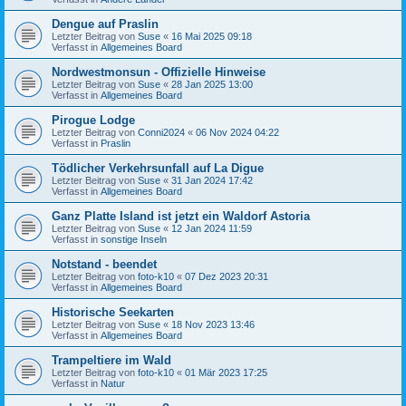
Dengue auf Praslin
Letzter Beitrag von
Suse
«
16 Mai 2025 09:18
Verfasst in
Allgemeines Board
Nordwestmonsun - Offizielle Hinweise
Letzter Beitrag von
Suse
«
28 Jan 2025 13:00
Verfasst in
Allgemeines Board
Pirogue Lodge
Letzter Beitrag von
Conni2024
«
06 Nov 2024 04:22
Verfasst in
Praslin
Tödlicher Verkehrsunfall auf La Digue
Letzter Beitrag von
Suse
«
31 Jan 2024 17:42
Verfasst in
Allgemeines Board
Ganz Platte Island ist jetzt ein Waldorf Astoria
Letzter Beitrag von
Suse
«
12 Jan 2024 11:59
Verfasst in
sonstige Inseln
Notstand - beendet
Letzter Beitrag von
foto-k10
«
07 Dez 2023 20:31
Verfasst in
Allgemeines Board
Historische Seekarten
Letzter Beitrag von
Suse
«
18 Nov 2023 13:46
Verfasst in
Allgemeines Board
Trampeltiere im Wald
Letzter Beitrag von
foto-k10
«
01 Mär 2023 17:25
Verfasst in
Natur