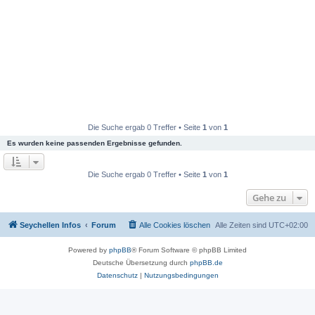
Die Suche ergab 0 Treffer • Seite
1
von
1
Es wurden keine passenden Ergebnisse gefunden.
Die Suche ergab 0 Treffer • Seite
1
von
1
Gehe zu
Seychellen Infos
Forum
Alle Cookies löschen
Alle Zeiten sind
UTC+02:00
Powered by
phpBB
® Forum Software © phpBB Limited
Deutsche Übersetzung durch
phpBB.de
Datenschutz
|
Nutzungsbedingungen