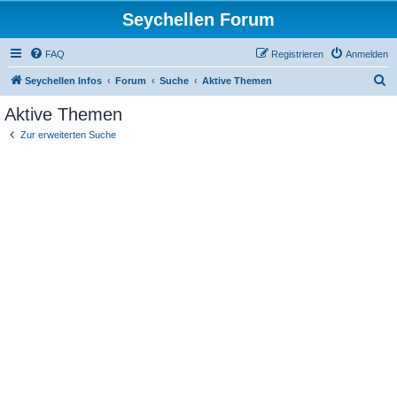
Seychellen Forum
FAQ
Registrieren
Anmelden
S
Seychellen Infos
Forum
Suche
Aktive Themen
u
Aktive Themen
c
Zur erweiterten Suche
h
e