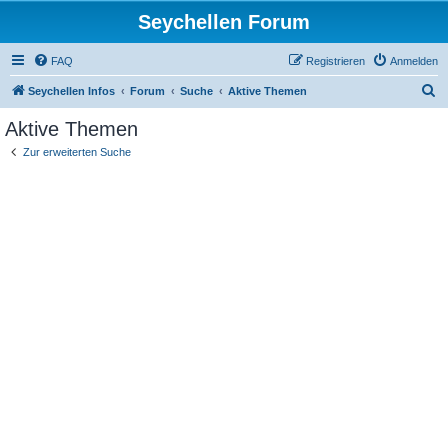
Seychellen Forum
FAQ
Registrieren
Anmelden
S
Seychellen Infos
Forum
Suche
Aktive Themen
u
Aktive Themen
c
Zur erweiterten Suche
h
e