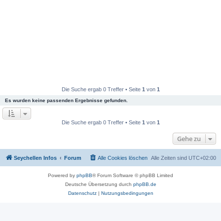
Die Suche ergab 0 Treffer • Seite
1
von
1
Es wurden keine passenden Ergebnisse gefunden.
Die Suche ergab 0 Treffer • Seite
1
von
1
Gehe zu
Seychellen Infos
Forum
Alle Cookies löschen
Alle Zeiten sind
UTC+02:00
Powered by
phpBB
® Forum Software © phpBB Limited
Deutsche Übersetzung durch
phpBB.de
Datenschutz
|
Nutzungsbedingungen