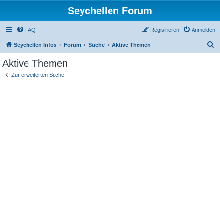
Seychellen Forum
FAQ
Registrieren
Anmelden
S
Seychellen Infos
Forum
Suche
Aktive Themen
u
Aktive Themen
c
Zur erweiterten Suche
h
e