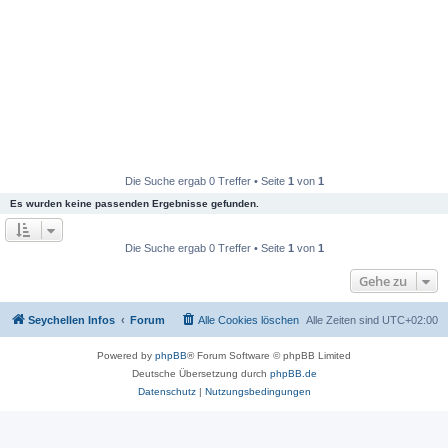
Die Suche ergab 0 Treffer • Seite
1
von
1
Es wurden keine passenden Ergebnisse gefunden.
Die Suche ergab 0 Treffer • Seite
1
von
1
Gehe zu
Seychellen Infos
Forum
Alle Cookies löschen
Alle Zeiten sind
UTC+02:00
Powered by
phpBB
® Forum Software © phpBB Limited
Deutsche Übersetzung durch
phpBB.de
Datenschutz
|
Nutzungsbedingungen