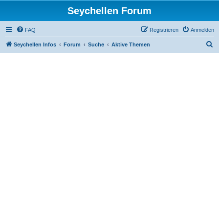
Seychellen Forum
FAQ
Registrieren
Anmelden
S
Seychellen Infos
Forum
Suche
Aktive Themen
u
c
h
e