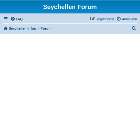
Seychellen Forum
FAQ
Registrieren
Anmelden
S
Seychellen Infos
Forum
u
c
h
e