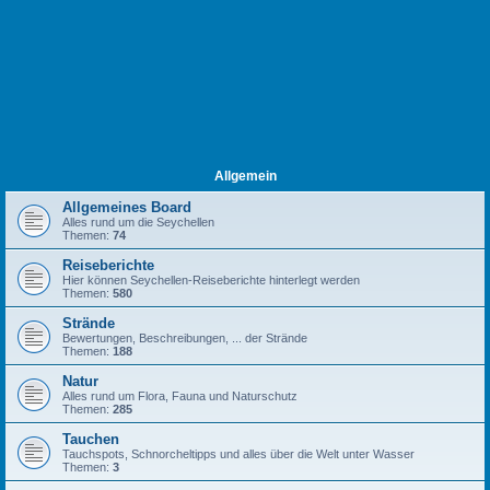
Allgemein
Allgemeines Board
Alles rund um die Seychellen
Themen:
74
Reiseberichte
Hier können Seychellen-Reiseberichte hinterlegt werden
Themen:
580
Strände
Bewertungen, Beschreibungen, ... der Strände
Themen:
188
Natur
Alles rund um Flora, Fauna und Naturschutz
Themen:
285
Tauchen
Tauchspots, Schnorcheltipps und alles über die Welt unter Wasser
Themen:
3