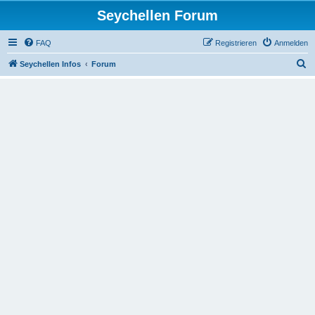
Seychellen Forum
FAQ
Registrieren
Anmelden
S
Seychellen Infos
Forum
u
c
h
e