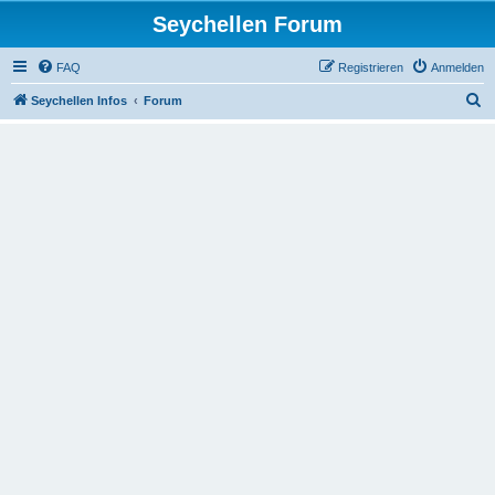
Seychellen Forum
FAQ
Registrieren
Anmelden
S
Seychellen Infos
Forum
u
c
h
e