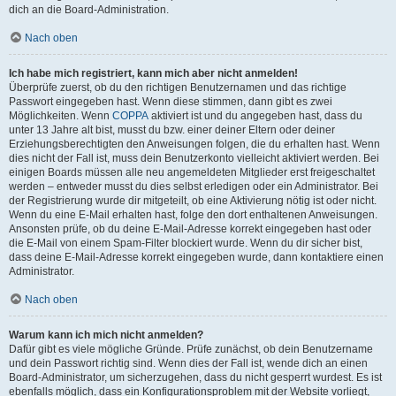
dich an die Board-Administration.
Nach oben
Ich habe mich registriert, kann mich aber nicht anmelden!
Überprüfe zuerst, ob du den richtigen Benutzernamen und das richtige
Passwort eingegeben hast. Wenn diese stimmen, dann gibt es zwei
Möglichkeiten. Wenn
COPPA
aktiviert ist und du angegeben hast, dass du
unter 13 Jahre alt bist, musst du bzw. einer deiner Eltern oder deiner
Erziehungsberechtigten den Anweisungen folgen, die du erhalten hast. Wenn
dies nicht der Fall ist, muss dein Benutzerkonto vielleicht aktiviert werden. Bei
einigen Boards müssen alle neu angemeldeten Mitglieder erst freigeschaltet
werden – entweder musst du dies selbst erledigen oder ein Administrator. Bei
der Registrierung wurde dir mitgeteilt, ob eine Aktivierung nötig ist oder nicht.
Wenn du eine E-Mail erhalten hast, folge den dort enthaltenen Anweisungen.
Ansonsten prüfe, ob du deine E-Mail-Adresse korrekt eingegeben hast oder
die E-Mail von einem Spam-Filter blockiert wurde. Wenn du dir sicher bist,
dass deine E-Mail-Adresse korrekt eingegeben wurde, dann kontaktiere einen
Administrator.
Nach oben
Warum kann ich mich nicht anmelden?
Dafür gibt es viele mögliche Gründe. Prüfe zunächst, ob dein Benutzername
und dein Passwort richtig sind. Wenn dies der Fall ist, wende dich an einen
Board-Administrator, um sicherzugehen, dass du nicht gesperrt wurdest. Es ist
ebenfalls möglich, dass ein Konfigurationsproblem mit der Website vorliegt,