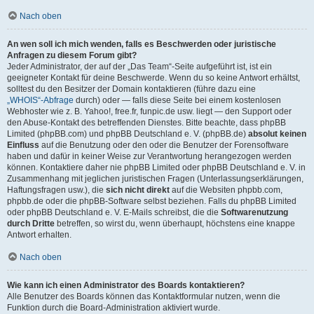
Nach oben
An wen soll ich mich wenden, falls es Beschwerden oder juristische
Anfragen zu diesem Forum gibt?
Jeder Administrator, der auf der „Das Team“-Seite aufgeführt ist, ist ein
geeigneter Kontakt für deine Beschwerde. Wenn du so keine Antwort erhältst,
solltest du den Besitzer der Domain kontaktieren (führe dazu eine
„WHOIS“-Abfrage
durch) oder — falls diese Seite bei einem kostenlosen
Webhoster wie z. B. Yahoo!, free.fr, funpic.de usw. liegt — den Support oder
den Abuse-Kontakt des betreffenden Dienstes. Bitte beachte, dass phpBB
Limited (phpBB.com) und phpBB Deutschland e. V. (phpBB.de)
absolut keinen
Einfluss
auf die Benutzung oder den oder die Benutzer der Forensoftware
haben und dafür in keiner Weise zur Verantwortung herangezogen werden
können. Kontaktiere daher nie phpBB Limited oder phpBB Deutschland e. V. in
Zusammenhang mit jeglichen juristischen Fragen (Unterlassungserklärungen,
Haftungsfragen usw.), die
sich nicht direkt
auf die Websiten phpbb.com,
phpbb.de oder die phpBB-Software selbst beziehen. Falls du phpBB Limited
oder phpBB Deutschland e. V. E-Mails schreibst, die die
Softwarenutzung
durch Dritte
betreffen, so wirst du, wenn überhaupt, höchstens eine knappe
Antwort erhalten.
Nach oben
Wie kann ich einen Administrator des Boards kontaktieren?
Alle Benutzer des Boards können das Kontaktformular nutzen, wenn die
Funktion durch die Board-Administration aktiviert wurde.