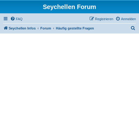
Seychellen Forum
FAQ
Registrieren
Anmelden
S
Seychellen Infos
Forum
Häufig gestellte Fragen
u
c
h
e