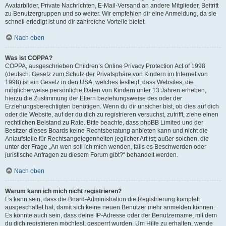
Avatarbilder, Private Nachrichten, E-Mail-Versand an andere Mitglieder, Beitritt
zu Benutzergruppen und so weiter. Wir empfehlen dir eine Anmeldung, da sie
schnell erledigt ist und dir zahlreiche Vorteile bietet.
Nach oben
Was ist COPPA?
COPPA, ausgeschrieben Children’s Online Privacy Protection Act of 1998
(deutsch: Gesetz zum Schutz der Privatsphäre von Kindern im Internet von
1998) ist ein Gesetz in den USA, welches festlegt, dass Websites, die
möglicherweise persönliche Daten von Kindern unter 13 Jahren erheben,
hierzu die Zustimmung der Eltern beziehungsweise des oder der
Erziehungsberechtigten benötigen. Wenn du dir unsicher bist, ob dies auf dich
oder die Website, auf der du dich zu registrieren versuchst, zutrifft, ziehe einen
rechtlichen Beistand zu Rate. Bitte beachte, dass phpBB Limited und der
Besitzer dieses Boards keine Rechtsberatung anbieten kann und nicht die
Anlaufstelle für Rechtsangelegenheiten jeglicher Art ist; außer solchen, die
unter der Frage „An wen soll ich mich wenden, falls es Beschwerden oder
juristische Anfragen zu diesem Forum gibt?“ behandelt werden.
Nach oben
Warum kann ich mich nicht registrieren?
Es kann sein, dass die Board-Administration die Registrierung komplett
ausgeschaltet hat, damit sich keine neuen Benutzer mehr anmelden können.
Es könnte auch sein, dass deine IP-Adresse oder der Benutzername, mit dem
du dich registrieren möchtest, gesperrt wurden. Um Hilfe zu erhalten, wende