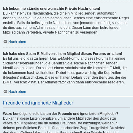
Ich bekomme ständig unerwünschte Private Nachrichten!
Du kannst Private Nachrichten, die dir ein Mitglied sendet, automatisch
löschen, indem du in deinem persönlichen Bereich eine entsprechende Regel
erstellst. Falls du belästigende Nachrichten von jemandem erhältst, so kannst
du dies auch einem Administrator melden. Dieser kann dem betreffenden
Mitglied dann verbieten, Private Nachrichten zu versenden.
Nach oben
Ich habe eine Spam-E-Mail von einem Mitglied dieses Forums erhalten!
Es tut uns leid, das zu hören. Das E-Mail-Formular dieses Forums hat einige
Sicherheitsvorkehrungen, die Benutzer, die solche Nachrichten senden,
identifizieren sollen. Du solltest einem Administrator die komplette E-Mail, die
du bekommen hast, weiterleiten. Dabei ist es ganz wichtig, die Kopfzeilen
(Headers) mitzuschicken. Diese enthalten Details über den Benutzer, der die
E-Mail verschickt hat. Der Administrator kann dann entsprechend reagieren.
Nach oben
Freunde und ignorierte Mitglieder
Wozu benötige ich die Listen der Freunde und ignorierten Mitglieder?
Du kannst diese Listen benutzen, um andere Mitglieder des Boards zu
verwalten. Mitglieder, die du deiner Freundesliste hinzufügst, werden in
deinem persönlichen Bereich für den schnellen Zugriff aufgelistet. Du siehst
dort deren Onlinestatus und kannst ihnen schnell eine Private Nachricht