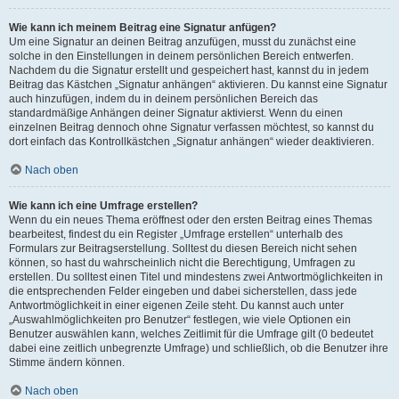
Wie kann ich meinem Beitrag eine Signatur anfügen?
Um eine Signatur an deinen Beitrag anzufügen, musst du zunächst eine
solche in den Einstellungen in deinem persönlichen Bereich entwerfen.
Nachdem du die Signatur erstellt und gespeichert hast, kannst du in jedem
Beitrag das Kästchen „Signatur anhängen“ aktivieren. Du kannst eine Signatur
auch hinzufügen, indem du in deinem persönlichen Bereich das
standardmäßige Anhängen deiner Signatur aktivierst. Wenn du einen
einzelnen Beitrag dennoch ohne Signatur verfassen möchtest, so kannst du
dort einfach das Kontrollkästchen „Signatur anhängen“ wieder deaktivieren.
Nach oben
Wie kann ich eine Umfrage erstellen?
Wenn du ein neues Thema eröffnest oder den ersten Beitrag eines Themas
bearbeitest, findest du ein Register „Umfrage erstellen“ unterhalb des
Formulars zur Beitragserstellung. Solltest du diesen Bereich nicht sehen
können, so hast du wahrscheinlich nicht die Berechtigung, Umfragen zu
erstellen. Du solltest einen Titel und mindestens zwei Antwortmöglichkeiten in
die entsprechenden Felder eingeben und dabei sicherstellen, dass jede
Antwortmöglichkeit in einer eigenen Zeile steht. Du kannst auch unter
„Auswahlmöglichkeiten pro Benutzer“ festlegen, wie viele Optionen ein
Benutzer auswählen kann, welches Zeitlimit für die Umfrage gilt (0 bedeutet
dabei eine zeitlich unbegrenzte Umfrage) und schließlich, ob die Benutzer ihre
Stimme ändern können.
Nach oben