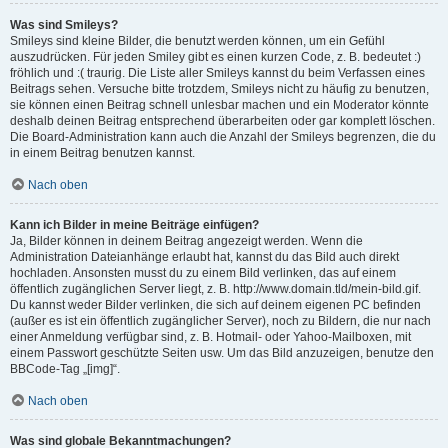
Was sind Smileys?
Smileys sind kleine Bilder, die benutzt werden können, um ein Gefühl
auszudrücken. Für jeden Smiley gibt es einen kurzen Code, z. B. bedeutet :)
fröhlich und :( traurig. Die Liste aller Smileys kannst du beim Verfassen eines
Beitrags sehen. Versuche bitte trotzdem, Smileys nicht zu häufig zu benutzen,
sie können einen Beitrag schnell unlesbar machen und ein Moderator könnte
deshalb deinen Beitrag entsprechend überarbeiten oder gar komplett löschen.
Die Board-Administration kann auch die Anzahl der Smileys begrenzen, die du
in einem Beitrag benutzen kannst.
Nach oben
Kann ich Bilder in meine Beiträge einfügen?
Ja, Bilder können in deinem Beitrag angezeigt werden. Wenn die
Administration Dateianhänge erlaubt hat, kannst du das Bild auch direkt
hochladen. Ansonsten musst du zu einem Bild verlinken, das auf einem
öffentlich zugänglichen Server liegt, z. B. http://www.domain.tld/mein-bild.gif.
Du kannst weder Bilder verlinken, die sich auf deinem eigenen PC befinden
(außer es ist ein öffentlich zugänglicher Server), noch zu Bildern, die nur nach
einer Anmeldung verfügbar sind, z. B. Hotmail- oder Yahoo-Mailboxen, mit
einem Passwort geschützte Seiten usw. Um das Bild anzuzeigen, benutze den
BBCode-Tag „[img]“.
Nach oben
Was sind globale Bekanntmachungen?