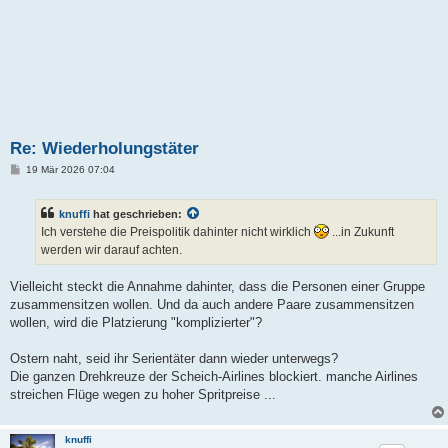
Re: Wiederholungstäter
B
19 Mär 2026 07:04
e
i
t
knuffi
hat geschrieben:
r
a
Ich verstehe die Preispolitik dahinter nicht wirklich
...in Zukunft
g
werden wir darauf achten.
Vielleicht steckt die Annahme dahinter, dass die Personen einer Gruppe
zusammensitzen wollen. Und da auch andere Paare zusammensitzen
wollen, wird die Platzierung "komplizierter"?
Ostern naht, seid ihr Serientäter dann wieder unterwegs?
Die ganzen Drehkreuze der Scheich-Airlines blockiert. manche Airlines
streichen Flüge wegen zu hoher Spritpreise ...
knuffi