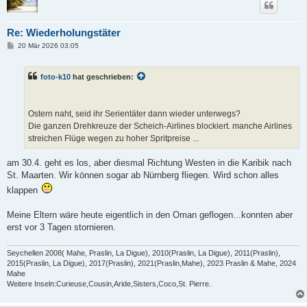
Re: Wiederholungstäter
B
20 Mär 2026 03:05
e
i
t
foto-k10
hat geschrieben:
r
a
g
Ostern naht, seid ihr Serientäter dann wieder unterwegs?
Die ganzen Drehkreuze der Scheich-Airlines blockiert. manche Airlines
streichen Flüge wegen zu hoher Spritpreise ...
am 30.4. geht es los, aber diesmal Richtung Westen in die Karibik nach
St. Maarten. Wir können sogar ab Nürnberg fliegen. Wird schon alles
klappen
Meine Eltern wäre heute eigentlich in den Oman geflogen...konnten aber
erst vor 3 Tagen stornieren.
Seychellen 2008( Mahe, Praslin, La Digue), 2010(Praslin, La Digue), 2011(Praslin),
2015(Praslin, La Digue), 2017(Praslin), 2021(Praslin,Mahe), 2023 Praslin & Mahe, 2024
Mahe
Weitere Inseln:Curieuse,Cousin,Aride,Sisters,Coco,St. Pierre.