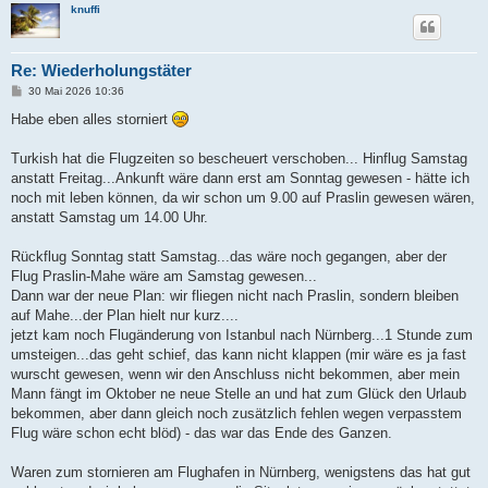
knuffi
Re: Wiederholungstäter
B
30 Mai 2026 10:36
e
i
Habe eben alles storniert
t
r
a
Turkish hat die Flugzeiten so bescheuert verschoben... Hinflug Samstag
g
anstatt Freitag...Ankunft wäre dann erst am Sonntag gewesen - hätte ich
noch mit leben können, da wir schon um 9.00 auf Praslin gewesen wären,
anstatt Samstag um 14.00 Uhr.
Rückflug Sonntag statt Samstag...das wäre noch gegangen, aber der
Flug Praslin-Mahe wäre am Samstag gewesen...
Dann war der neue Plan: wir fliegen nicht nach Praslin, sondern bleiben
auf Mahe...der Plan hielt nur kurz....
jetzt kam noch Flugänderung von Istanbul nach Nürnberg...1 Stunde zum
umsteigen...das geht schief, das kann nicht klappen (mir wäre es ja fast
wurscht gewesen, wenn wir den Anschluss nicht bekommen, aber mein
Mann fängt im Oktober ne neue Stelle an und hat zum Glück den Urlaub
bekommen, aber dann gleich noch zusätzlich fehlen wegen verpasstem
Flug wäre schon echt blöd) - das war das Ende des Ganzen.
Waren zum stornieren am Flughafen in Nürnberg, wenigstens das hat gut