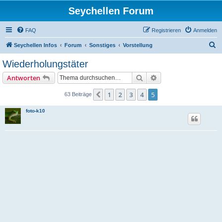
Seychellen Forum
FAQ
Registrieren
Anmelden
S
Seychellen Infos
Forum
Sonstiges
Vorstellung
u
Wiederholungstäter
c
Suche
Erweiterte Suche
Antworten
h
e
1
2
3
4
5
Vorherige
63 Beiträge
foto-k10