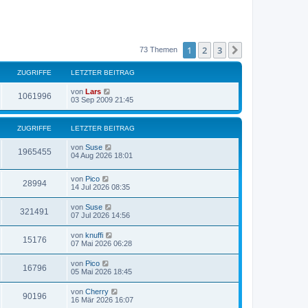
1
2
3
Nächste
73 Themen
ZUGRIFFE
LETZTER BEITRAG
von
Lars
1061996
03 Sep 2009 21:45
ZUGRIFFE
LETZTER BEITRAG
von
Suse
1965455
04 Aug 2026 18:01
von
Pico
28994
14 Jul 2026 08:35
von
Suse
321491
07 Jul 2026 14:56
von
knuffi
15176
07 Mai 2026 06:28
von
Pico
16796
05 Mai 2026 18:45
von
Cherry
90196
16 Mär 2026 16:07