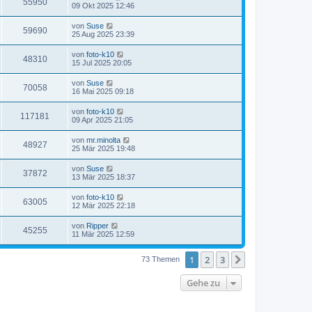
55950
09 Okt 2025 12:46
von
Suse
59690
25 Aug 2025 23:39
von
foto-k10
48310
15 Jul 2025 20:05
von
Suse
70058
16 Mai 2025 09:18
von
foto-k10
117181
09 Apr 2025 21:05
von
mr.minolta
48927
25 Mär 2025 19:48
von
Suse
37872
13 Mär 2025 18:37
von
foto-k10
63005
12 Mär 2025 22:18
von
Ripper
45255
11 Mär 2025 12:59
1
2
3
Nächste
73 Themen
Gehe zu