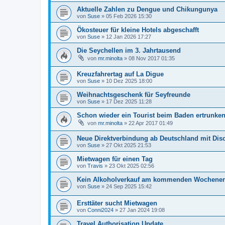
Aktuelle Zahlen zu Dengue und Chikungunya
von
Suse
»
05 Feb 2026 15:30
Ökosteuer für kleine Hotels abgeschafft
von
Suse
»
12 Jan 2026 17:27
Die Seychellen im 3. Jahrtausend
von
mr.minolta
»
08 Nov 2017 01:35
Kreuzfahrertag auf La Digue
von
Suse
»
10 Dez 2025 18:00
Weihnachtsgeschenk für Seyfreunde
von
Suse
»
17 Dez 2025 11:28
Schon wieder ein Tourist beim Baden ertrunke
von
mr.minolta
»
22 Apr 2017 01:49
Neue Direktverbindung ab Deutschland mit Dis
von
Suse
»
27 Okt 2025 21:53
Mietwagen für einen Tag
von
Travis
»
23 Okt 2025 02:56
Kein Alkoholverkauf am kommenden Wochenend
von
Suse
»
24 Sep 2025 15:42
Ersttäter sucht Mietwagen
von
Conni2024
»
27 Jan 2024 19:08
Travel Authorisation Update