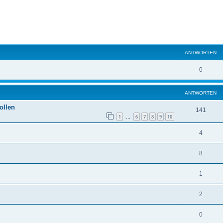
eiterte Suche
ANTWORTEN
0
ANTWORTEN
ollen
141
1
6
7
8
9
10
…
4
8
1
2
0