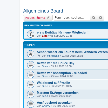
Allgemeines Board
Suche
Erw
Neues Thema
BEKANNTMACHUNGEN
erste Beiträge für neue Mitglieder!!!!
von
Lars
»
03 Sep 2009 21:45
THEMEN
Schon wieder ein Tourist beim Wandern versch
von
mr.minolta
»
21 Apr 2018 18:02
Retten wir die Police Bay
von
Suse
»
09 Jul 2026 18:38
Retten wir Assomption - reloaded
von
Suse
»
25 Nov 2024 17:08
Waldbrand auf Praslin
von
Suse
»
06 Mai 2026 18:37
Marston St.Ange verstorben
von
Suse
»
16 Apr 2026 16:22
Ausflugsboot gesunken
von
Cherry
»
16 Mär 2026 16:07