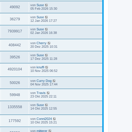
von
Suse
49092
05 Feb 2026 15:30
von
Suse
36279
12 Jan 2026 17:27
von
Suse
7939917
02 Jan 2026 16:38
von
Cherry
408442
20 Dez 2025 10:31
von
Suse
39526
17 Dez 2025 11:28
von
knuffi
4920104
10 Nov 2025 06:52
von
Curry Dog
50026
04 Nov 2025 17:44
von
Travis
59948
23 Okt 2025 22:11
von
Suse
1335558
14 Okt 2025 12:55
von
Conni2024
177592
10 Okt 2025 15:21
von
mitterer